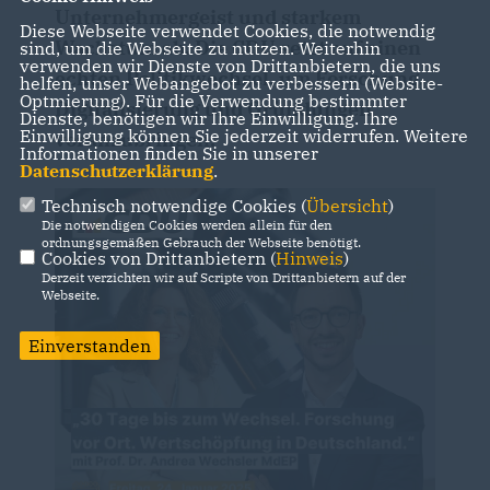
Unternehmergeist und starkem
Diese Webseite verwendet Cookies, die notwendig
Wachstum ab. Die CDU setzt auf einen
sind, um die Webseite zu nutzen. Weiterhin
verwenden wir Dienste von Drittanbietern, die uns
echten Politikwechsel, um Forschung,
helfen, unser Webangebot zu verbessern (Website-
Optmierung). Für die Verwendung bestimmter
Digitalisierung und Gründungen
Dienste, benötigen wir Ihre Einwilligung. Ihre
Einwilligung können Sie jederzeit widerrufen. Weitere
voranzubringen.
Informationen finden Sie in unserer
Datenschutzerklärung
.
Technisch notwendige Cookies (
Übersicht
)
Die notwendigen Cookies werden allein für den
ordnungsgemäßen Gebrauch der Webseite benötigt.
Cookies von Drittanbietern (
Hinweis
)
Derzeit verzichten wir auf Scripte von Drittanbietern auf der
Webseite.
Einverstanden