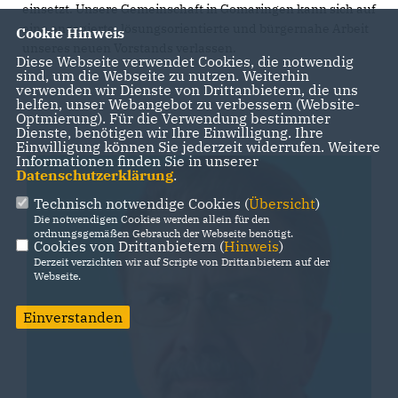
einsetzt. Unsere Gemeinschaft in Gomaringen kann sich auf
eine engagierte, lösungsorientierte und bürgernahe Arbeit
Cookie Hinweis
unseres neuen Vorstands verlassen.
Diese Webseite verwendet Cookies, die notwendig
sind, um die Webseite zu nutzen. Weiterhin
verwenden wir Dienste von Drittanbietern, die uns
helfen, unser Webangebot zu verbessern (Website-
Optmierung). Für die Verwendung bestimmter
Dienste, benötigen wir Ihre Einwilligung. Ihre
Einwilligung können Sie jederzeit widerrufen. Weitere
Informationen finden Sie in unserer
Datenschutzerklärung
.
Technisch notwendige Cookies (
Übersicht
)
Die notwendigen Cookies werden allein für den
ordnungsgemäßen Gebrauch der Webseite benötigt.
Cookies von Drittanbietern (
Hinweis
)
Derzeit verzichten wir auf Scripte von Drittanbietern auf der
Webseite.
Einverstanden