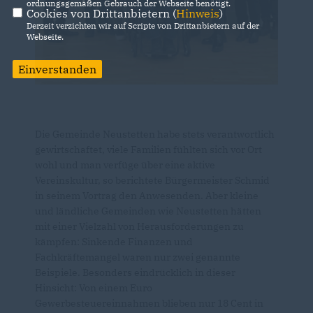
ordnungsgemäßen Gebrauch der Webseite benötigt.
Cookies von Drittanbietern (
Hinweis
)
Derzeit verzichten wir auf Scripte von Drittanbietern auf der
Webseite.
Einverstanden
Die Gemeinde Neustetten habe stets verantwortlich
gewirtschaftet, viele Familien fühlten sich vor Ort
wohl und man verfüge über eine aktive
Vereinskultur, so berichtete Bürgermeister Schmid
in seinem Vortrag den Anwesenden. Aber kleine
und ländliche Gemeinden wie Neustetten hätten
mit einer Vielzahl von Herausforderungen zu
kämpfen: Sinkende Finanzen und
Fachkräftemangel waren nur zwei genannte
Beispiele. Besonders eindrücklich in dieser
Hinsicht: Von einem Euro
Gewerbesteuereinnahmen blieben nur 18 Cent in