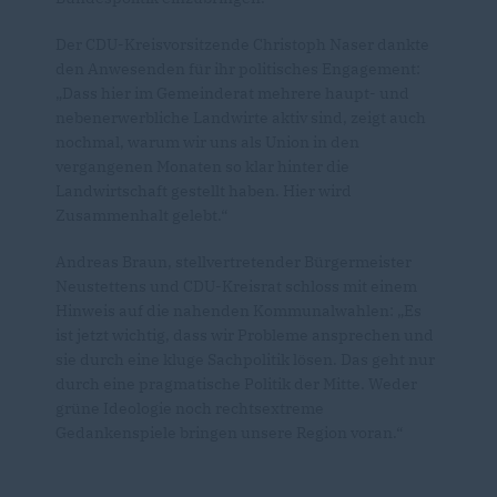
Der CDU-Kreisvorsitzende Christoph Naser dankte
den Anwesenden für ihr politisches Engagement:
Dass hier im Gemeinderat mehrere haupt- und
nebenerwerbliche Landwirte aktiv sind, zeigt auch
nochmal, warum wir uns als Union in den
vergangenen Monaten so klar hinter die
Landwirtschaft gestellt haben. Hier wird
Zusammenhalt gelebt.“
Andreas Braun, stellvertretender Bürgermeister
Neustettens und CDU-Kreisrat schloss mit einem
Hinweis auf die nahenden Kommunalwahlen: „Es
ist jetzt wichtig, dass wir Probleme ansprechen und
sie durch eine kluge Sachpolitik lösen. Das geht nur
durch eine pragmatische Politik der Mitte. Weder
grüne Ideologie noch rechtsextreme
Gedankenspiele bringen unsere Region voran.“