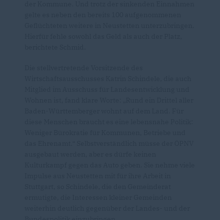
der Kommune. Und trotz der sinkenden Einnahmen
gelte es neben den bereits 100 aufgenommenen
Geflüchteten weitere in Neustetten unterzubringen.
Hierfür fehle sowohl das Geld als auch der Platz,
berichtete Schmid.
Die stellvertretende Vorsitzende des
Wirtschaftsausschusses Katrin Schindele, die auch
Mitglied im Ausschuss für Landesentwicklung und
Wohnen ist, fand klare Worte: „Rund ein Drittel aller
Baden-Württemberger wohnt auf dem Land. Für
diese Menschen braucht es eine lebensnahe Politik:
Weniger Bürokratie für Kommunen, Betriebe und
das Ehrenamt.“ Selbstverständlich müsse der ÖPNV
ausgebaut werden, aber es dürfe keinen
Kulturkampf gegen das Auto geben. Sie nehme viele
Impulse aus Neustetten mit für ihre Arbeit in
Stuttgart, so Schindele, die den Gemeinderat
ermutigte, die Interessen kleiner Gemeinden
weiterhin deutlich gegenüber der Landes- und der
Bundespolitik einzubringen.